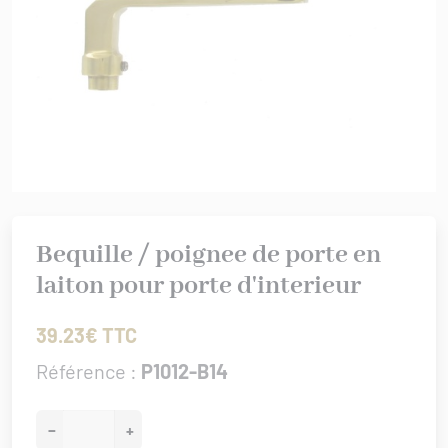
rures
 bâtiment
IS XV
er/Chut/Sabot
/Attaches
IS XVI
nture
 de porte
/Targettes
CHROME
rtoirs
GENCE
IONAL
ISSANCE
Bequille / poignee de porte en
URATION
laiton pour porte d'interieur
0/1930
39.23€ TTC
Référence :
P1012-B14
−
+