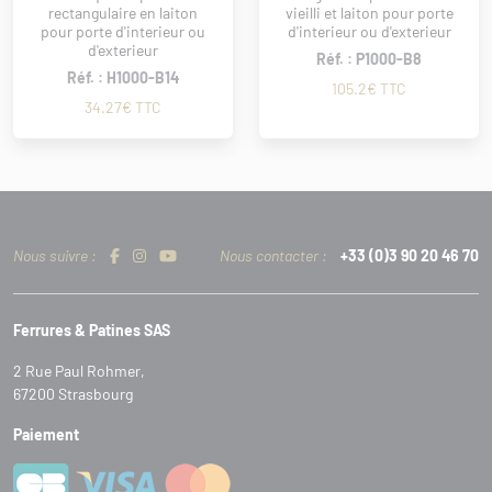
rectangulaire en laiton
vieilli et laiton pour porte
pour porte d'interieur ou
d'interieur ou d'exterieur
d'exterieur
Réf. : P1000-B8
Réf. : H1000-B14
105.2€ TTC
34.27€ TTC
Nous suivre :
Nous contacter :
+33 (0)3 90 20 46 70
Ferrures & Patines SAS
2 Rue Paul Rohmer,
67200 Strasbourg
Paiement