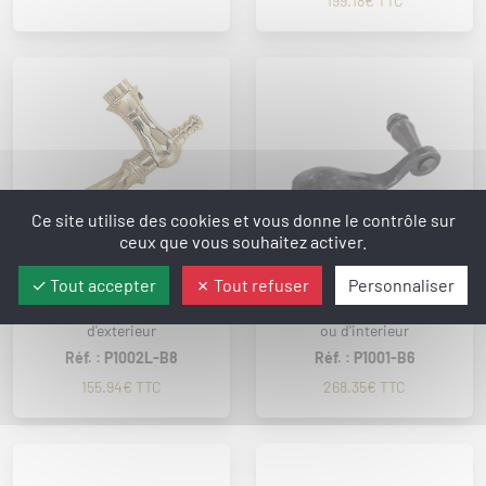
199.18€ TTC
Ce site utilise des cookies et vous donne le contrôle sur
ceux que vous souhaitez activer.
Tout accepter
Tout refuser
Personnaliser
Poignee de porte en laiton
Poignee de porte en fer
pour porte d'interieur ou
forge pour porte d'entree
d'exterieur
ou d'interieur
Réf. : P1002L-B8
Réf. : P1001-B6
155.94€ TTC
268.35€ TTC