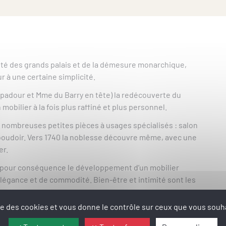
nnité des grands palais et de la démesure monarchique,
r à une certaine simplicité.
mpadour et Mme du Barry en tête) la redécouverte du
n mobilier à la fois plus raffiné et plus personnel.
e nombreuses petites pièces à usages spécialisés : salon
boudoir. Vers 1740 la noblesse découvre même, avec une
er.
a pour conséquence le développement d’un mobilier
élégance et de commodité. Bien-être et intimité sont les
ise des cookies et vous donne le contrôle sur ceux que vous souha