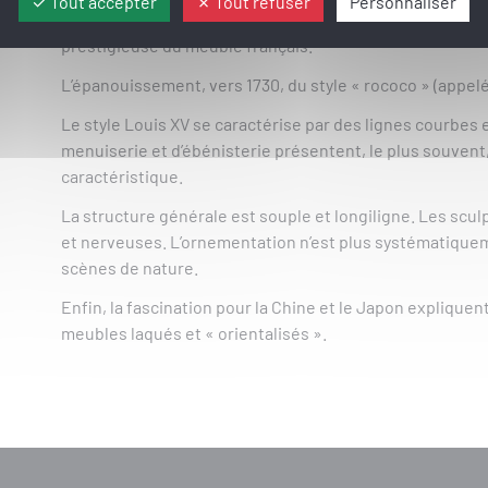
Tout accepter
Tout refuser
Personnaliser
De nombreux experts s’accordent à penser que le style Lo
prestigieuse du meuble français.
L’épanouissement, vers 1730, du style « rococo » (appelé
Le style Louis XV se caractérise par des lignes courbes
menuiserie et d’ébénisterie présentent, le plus souvent
caractéristique.
La structure générale est souple et longiligne. Les scul
et nerveuses. L’ornementation n’est plus systématiquem
scènes de nature.
Enfin, la fascination pour la Chine et le Japon expliquent
meubles laqués et « orientalisés ».