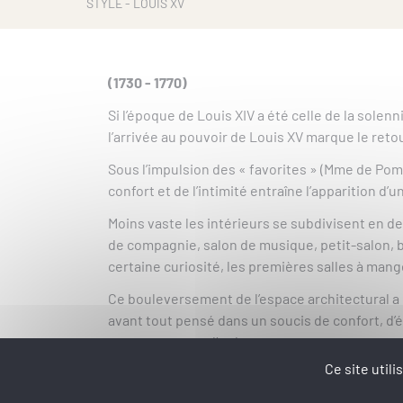
STYLE - LOUIS XV
(1730 - 1770)
Si l’époque de Louis XIV a été celle de la sole
l’arrivée au pouvoir de Louis XV marque le retou
Sous l’impulsion des « favorites » (Mme de Po
confort et de l’intimité entraîne l’apparition d’u
Moins vaste les intérieurs se subdivisent en d
de compagnie, salon de musique, petit-salon, 
certaine curiosité, les premières salles à mang
Ce bouleversement de l’espace architectural 
avant tout pensé dans un soucis de confort, d’
nouveaux mots d’ordre.
Ce site util