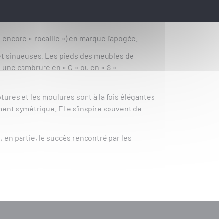
uis XV est, sans conteste, la période la plus
 encore « rocaille ») en marque l’apogée.
 et sinueuses. Les pieds des meubles de
, une cambrure en « C » ou en « S »
ptures et les moulures sont à la fois élégantes
ent symétrique. Elle s’inspire souvent de
, en partie, le succès rencontré par les