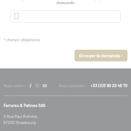
demande
*
champs obligatoires
Envoyer la demande ›
Nous suivre :
Nous contacter :
+33 (0)3 90 20 46 70
Ferrures & Patines SAS
2 Rue Paul Rohmer,
67200 Strasbourg