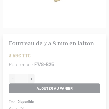
rures
 bâtiment
IS XV
er/Chut/Sabot
/Attaches
IS XVI
nture
 de porte
/Targettes
CHROME
rtoirs
GENCE
Fourreau de 7 a 8 mm en laiton
IONAL
ISSANCE
3.59€ TTC
URATION
Référence :
F7/8-B25
0/1930
−
+
AJOUTER AU PANIER
État :
Disponible
Poids :
7 g