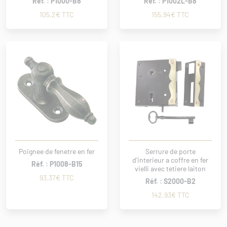
Réf. : P1000-B8
Réf. : P1002L-B8
105.2€ TTC
155.94€ TTC
Poignee de fenetre en fer
Serrure de porte
d'interieur a coffre en fer
Réf. : P1008-B15
vielli avec tetiere laiton
93.37€ TTC
Réf. : S2000-B2
142.93€ TTC