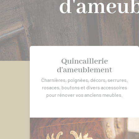
d'ameub
Quincaillerie
d'ameublement
Charnières, poignées, décors, serrures,
rosaces, boutons et divers accessoires
pour rénover vos anciens meubles.