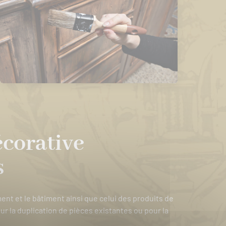
écorative
s
ement et le bâtiment ainsi que celui des produits de
our la duplication de pièces existantes ou pour la