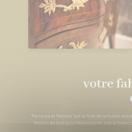
votre fa
"Ferrures et Patines" est le fruit de la fusion ent
finition du bois pour l'ébénisterie. Les artisans