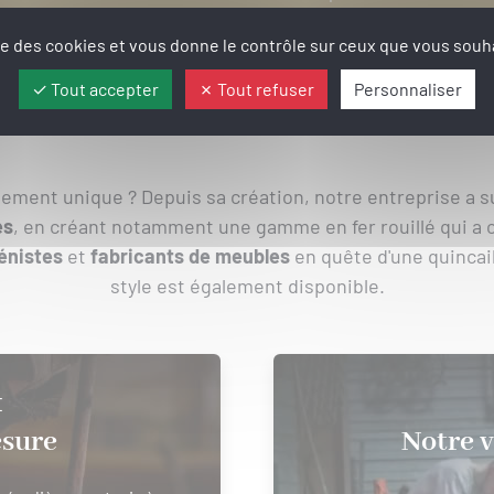
ise des cookies et vous donne le contrôle sur ceux que vous souha
ATELIER ET SAVOIR-FAIRE
Tout accepter
Tout refuser
Personnaliser
blement unique ? Depuis sa création, notre entreprise a 
es
, en créant notamment une gamme en fer rouillé qui a 
énistes
et
fabricants de meubles
en quête d'une quincai
style est également disponible.
E
esure
Notre v