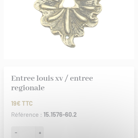
rures
 bâtiment
IS XV
er/Chut/Sabot
/Attaches
IS XVI
nture
 de porte
/Targettes
CHROME
rtoirs
GENCE
IONAL
ISSANCE
Entree louis xv / entree
URATION
regionale
0/1930
19€ TTC
Référence :
15.1576-60.2
−
+