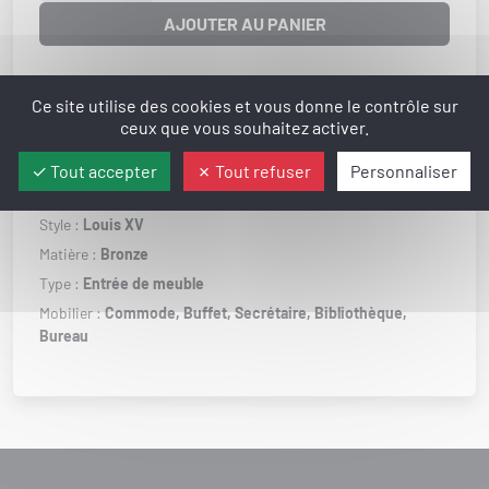
AJOUTER AU PANIER
État :
Disponible
Ce site utilise des cookies et vous donne le contrôle sur
Poids :
70 g
ceux que vous souhaitez activer.
Largeur :
50 mm
Tout accepter
Tout refuser
Personnaliser
Hauteur :
85 mm
Style :
Louis XV
Matière :
Bronze
Type :
Entrée de meuble
Mobilier :
Commode,
Buffet,
Secrétaire,
Bibliothèque,
Bureau