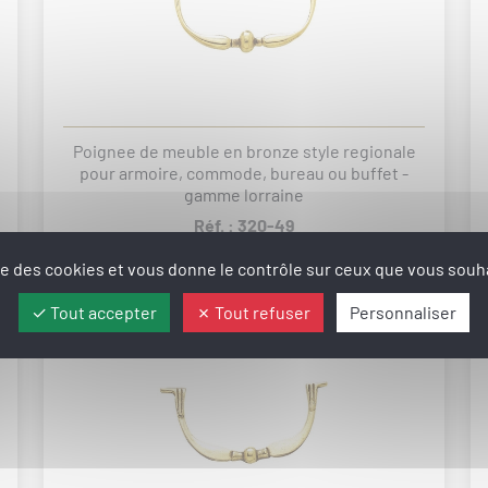
Poignee de meuble en bronze style regionale
pour armoire, commode, bureau ou buffet -
gamme lorraine
Réf. : 320-49
27.46€ TTC
ise des cookies et vous donne le contrôle sur ceux que vous souha
Tout accepter
Tout refuser
Personnaliser