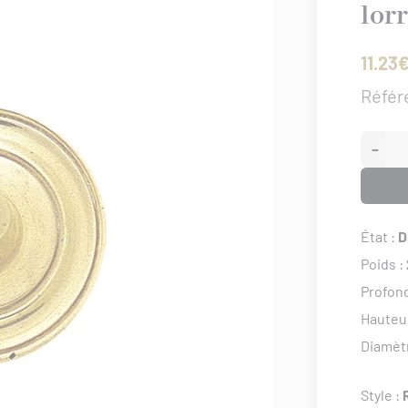
lor
11.23
Référ
−
État :
D
Poids :
Profon
Hauteu
Diamèt
Style :