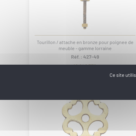
Tourillon / attache en bronze pour poignee de
meuble - gamme lorraine
Réf. : 427-49
10.94€ TTC
Ce site util