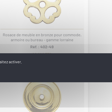
Rosace de meuble en bronze pour commode,
armoire ou bureau - gamme lorraine
Réf. : 402-49
20.96€ TTC
itez activer.