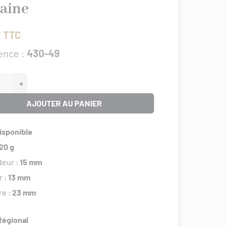
raine
€ TTC
ence :
430-49
+
AJOUTER AU PANIER
isponible
20 g
deur :
15 mm
r :
13 mm
re :
23 mm
Régional