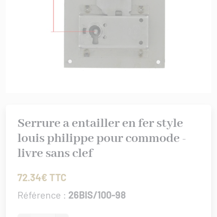
rures
 bâtiment
IS XV
er/Chut/Sabot
/Attaches
IS XVI
nture
 de porte
/Targettes
CHROME
rtoirs
GENCE
IONAL
ISSANCE
Serrure a entailler en fer style
URATION
louis philippe pour commode -
0/1930
livre sans clef
72.34€ TTC
Référence :
26BIS/100-98