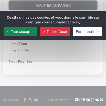
AJOUTER AU PANIER
Ce site utilise des cookies et vous donne le contrôle sur
État :
Disponible
ceux que vous souhaitez activer.
Poids :
230 g
Profondeur :
52 mm
Tout accepter
Tout refuser
Personnaliser
Largeur :
33 mm
Carré :
7 mm
Longueur :
53
Type :
Poignées
Nous suivre :
Nous contacter :
+33 (0)3 90 20 46 70