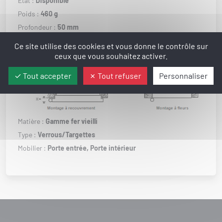
État :
Disponible
Poids :
460 g
Profondeur :
50 mm
Largeur :
70 mm
Ce site utilise des cookies et vous donne le contrôle sur
Hauteur :
235 mm
ceux que vous souhaitez activer.
Options :
Tout accepter
Tout refuser
Personnaliser
Matière :
Gamme fer vieilli
Type :
Verrous/Targettes
Mobilier :
Porte entrée,
Porte intérieur