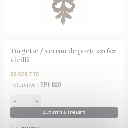
rures
 bâtiment
IS XV
er/Chut/Sabot
/Attaches
IS XVI
nture
 de porte
/Targettes
CHROME
rtoirs
GENCE
Targette / verrou de porte en fer
IONAL
vieilli
ISSANCE
URATION
93.62€ TTC
0/1930
Référence :
TP1-B20
−
+
AJOUTER AU PANIER