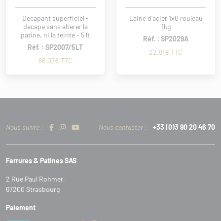
Decapant superficiel -
Laine d'acier 1x0 rouleau
decape sans alterer la
1kg
patine, ni la teinte - 5 lt
Réf. : SP2029A
Réf. : SP2007/5LT
22.81€ TTC
86.07€ TTC
Nous suivre :
Nous contacter :
+33 (0)3 90 20 46 70
Ferrures & Patines SAS
2 Rue Paul Rohmer,
67200 Strasbourg
Paiement