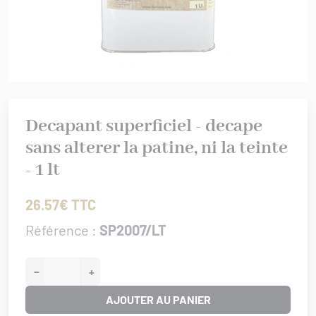
rures
 bâtiment
IS XV
er/Chut/Sabot
/Attaches
IS XVI
nture
 de porte
/Targettes
CHROME
rtoirs
GENCE
Decapant superficiel - decape
IONAL
sans alterer la patine, ni la teinte
ISSANCE
- 1 lt
URATION
0/1930
26.57€ TTC
Référence :
SP2007/LT
−
+
AJOUTER AU PANIER