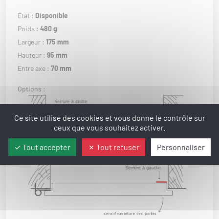
État :
Disponible
Poids :
480 g
Largeur :
175 mm
Hauteur :
95 mm
Entre axe :
70 mm
Options :
Ce site utilise des cookies et vous donne le contrôle sur
ceux que vous souhaitez activer.
Tout accepter
Tout refuser
Personnaliser