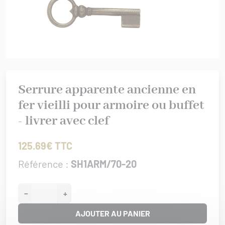
rures
 bâtiment
IS XV
er/Chut/Sabot
/Attaches
IS XVI
nture
 de porte
/Targettes
CHROME
rtoirs
GENCE
Serrure apparente ancienne en
IONAL
fer vieilli pour armoire ou buffet
ISSANCE
- livrer avec clef
URATION
0/1930
125.69€ TTC
Référence :
SH1ARM/70-20
−
+
AJOUTER AU PANIER