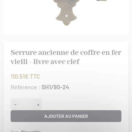
rures
 bâtiment
IS XV
er/Chut/Sabot
/Attaches
IS XVI
nture
 de porte
/Targettes
CHROME
rtoirs
GENCE
Serrure ancienne de coffre en fer
IONAL
vielli - livre avec clef
ISSANCE
URATION
110.51€ TTC
0/1930
Référence :
SH1/90-24
−
+
AJOUTER AU PANIER