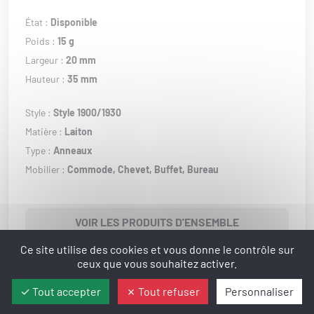
État :
Disponible
Poids :
15 g
Largeur :
20 mm
Hauteur :
35 mm
Style :
Style 1900/1930
Matière :
Laiton
Type :
Anneaux
Mobilier :
Commode,
Chevet,
Buffet,
Bureau
VOIR LES PRODUITS D'ENSEMBLE
Ce site utilise des cookies et vous donne le contrôle sur
ceux que vous souhaitez activer.
Tout accepter
Tout refuser
Personnaliser