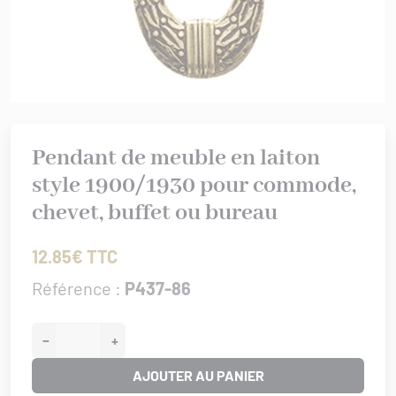
rures
 bâtiment
IS XV
er/Chut/Sabot
/Attaches
IS XVI
nture
 de porte
/Targettes
CHROME
rtoirs
GENCE
Pendant de meuble en laiton
IONAL
style 1900/1930 pour commode,
ISSANCE
chevet, buffet ou bureau
URATION
0/1930
12.85€ TTC
Référence :
P437-86
−
+
AJOUTER AU PANIER