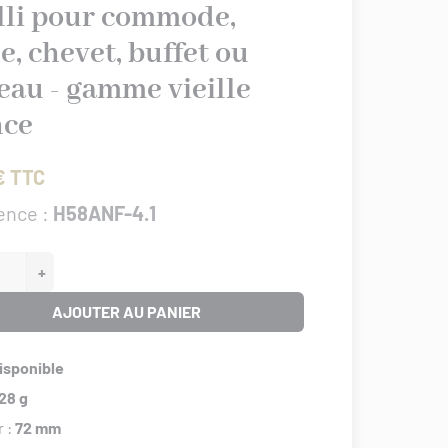
illi pour commode,
e, chevet, buffet ou
eau - gamme vieille
nce
€ TTC
ence :
H58ANF-4.1
+
AJOUTER AU PANIER
isponible
28 g
r :
72 mm