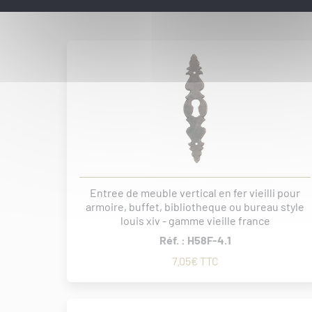
Entree de meuble vertical en fer vieilli pour
armoire, buffet, bibliotheque ou bureau style
louis xiv - gamme vieille france
Réf. : H58F-4.1
7.05€ TTC