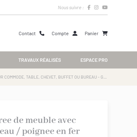
Nous suivre :
Contact
Compte
Panier
TRAVAUX RÉALISÉS
ESPACE PRO
› ENTREE DE MEUBLE AVEC ANNEAU / POIGNEE EN FER VIEILLI POUR COMMODE, TABLE, CHEVET, BUFFET OU BUREAU - GAMME VIEILLE FRANCE
ree de meuble avec
eau / poignee en fer