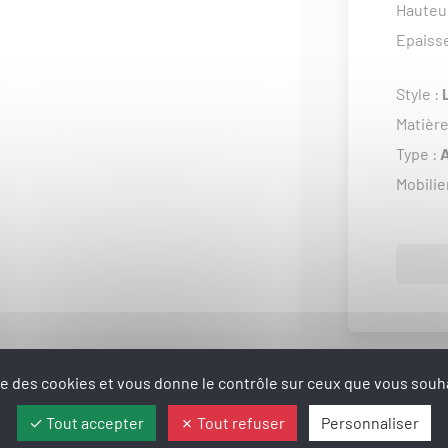
Hauteu
Epaiss
Style :
Matière
Type :
Mobilie
ise des cookies et vous donne le contrôle sur ceux que vous souha
Tout accepter
Tout refuser
Personnaliser
uits d'ensemble disponibles pour ce pr