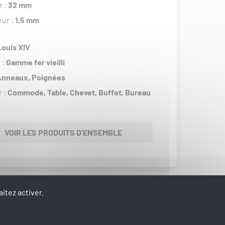
r :
32 mm
eur :
1,5 mm
Louis XIV
 :
Gamme fer vieilli
Anneaux,
Poignées
r :
Commode,
Table,
Chevet,
Buffet,
Bureau
VOIR LES PRODUITS D'ENSEMBLE
itez activer.
oduit