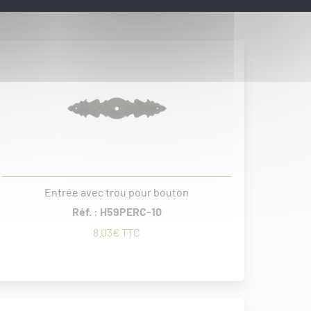
Entrée avec trou pour bouton
Réf. : H59PERC-10
8.03€ TTC