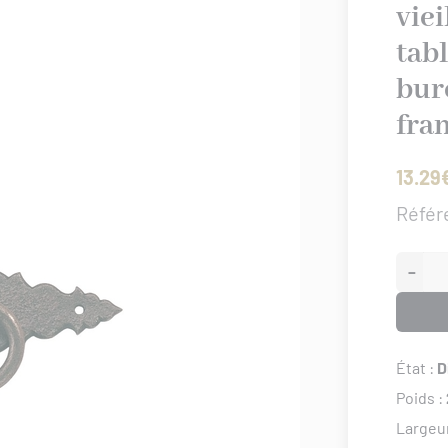
vie
tabl
bur
fra
13.29
Référ
−
État :
D
Poids :
Largeu