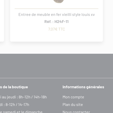
Entree de meuble en fer vieilli style louis xv
Réf. : H24F-11
7.07€ TTC
s de la boutique
Informations générales
i au jeudi : 8h-12h / 14h-18h
Mon compte
i : 8-12h / 14-17h
Plan du site
e samedi et le dimanche
Nous contacter