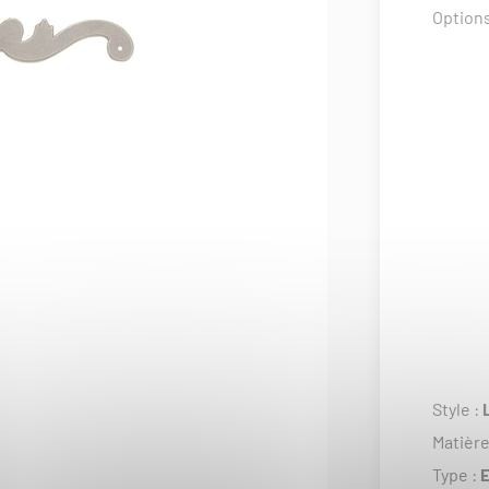
Options
Style :
Matière
Type :
E