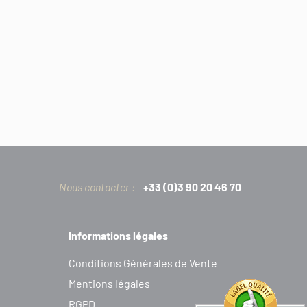
Nous contacter :
+33 (0)3 90 20 46 70
Informations légales
C
onditions
G
énérales de
V
ente
Mentions légales
RGPD