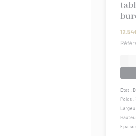
tabl
bur
12.54
Référ
−
État :
D
Poids :
Largeu
Hauteu
Epaiss