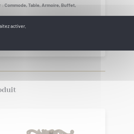
r :
Commode,
Table,
Armoire,
Buffet,
itez activer.
VOIR LES PRODUITS D'ENSEMBLE
oduit