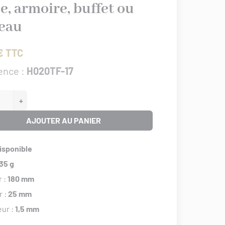
e, armoire, buffet ou
eau
€ TTC
ence :
H020TF-17
+
AJOUTER AU PANIER
isponible
35 g
r :
180 mm
r :
25 mm
eur :
1,5 mm