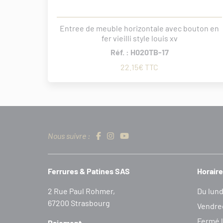
Entree de meuble horizontale avec bouton en
fer vieilli style louis xv
Réf. : H020TB-17
22.15€ TTC
Nous suivre :
Ferrures & Patines SAS
Horaire
2 Rue Paul Rohmer,
Du lund
67200 Strasbourg
Vendred
Fermé l
Paiement