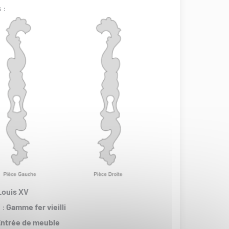
 :
Louis XV
 :
Gamme fer vieilli
ntrée de meuble