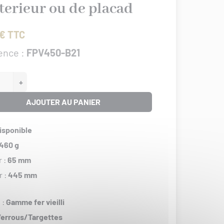
nterieur ou de placad
€ TTC
ence :
FPV450-B21
+
AJOUTER AU PANIER
isponible
460 g
r :
65 mm
r :
445 mm
 :
Gamme fer vieilli
errous/Targettes