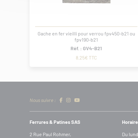
Gache en fer vieilli pour verrou fpv450-b21 ou
fpv190-b21
Réf. : GV4-B21
8.25€ TTC
Nous suivre :
Ferrures & Patines SAS
Horaire
2 Rue Paul Rohmer,
Du lund