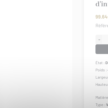
d'i
99.64
Référ
−
État :
D
Poids :
Largeu
Hauteu
Matière
Type :
V