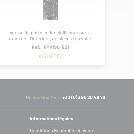
Verrou de porte en fer vieilli pour porte
d'entree, d'interieur, de placard ou volet
Réf. : FPV190-B21
61.24€ TTC
Nous contacter :
+33 (0)3 90 20 46 70
Informations légales
C
onditions
G
énérales de
V
ente