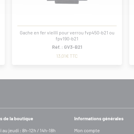
Gache en fer vieilli pour verrou fvp450-b21 ou
fpv190-b21
Réf. : GV3-B21
13.01€ TTC
s de la boutique
Informations générales
i au jeudi : 8h-12h / 14h-18h
Mon compte