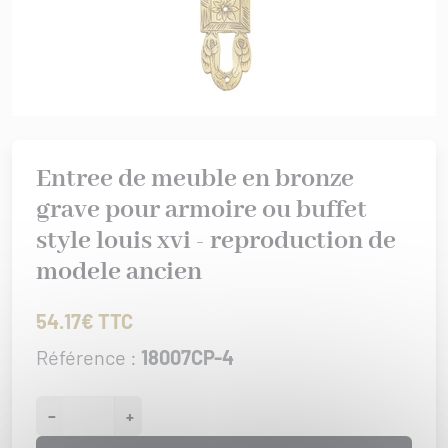
rures
 bâtiment
IS XV
er/Chut/Sabot
/Attaches
IS XVI
nture
 de porte
/Targettes
CHROME
rtoirs
GENCE
Entree de meuble en bronze
IONAL
grave pour armoire ou buffet
ISSANCE
style louis xvi - reproduction de
URATION
modele ancien
0/1930
54.17€ TTC
Référence :
18007CP-4
−
+