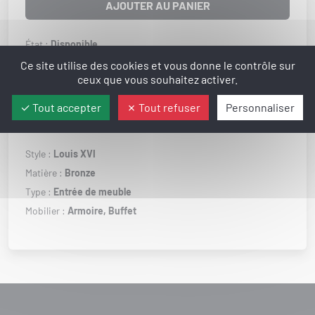
AJOUTER AU PANIER
État :
Disponible
Poids :
70 g
Ce site utilise des cookies et vous donne le contrôle sur
ceux que vous souhaitez activer.
Largeur :
33 mm
Hauteur :
170 mm
Tout accepter
Tout refuser
Personnaliser
Epaisseur :
2 mm
Style :
Louis XVI
Matière :
Bronze
Type :
Entrée de meuble
Mobilier :
Armoire,
Buffet