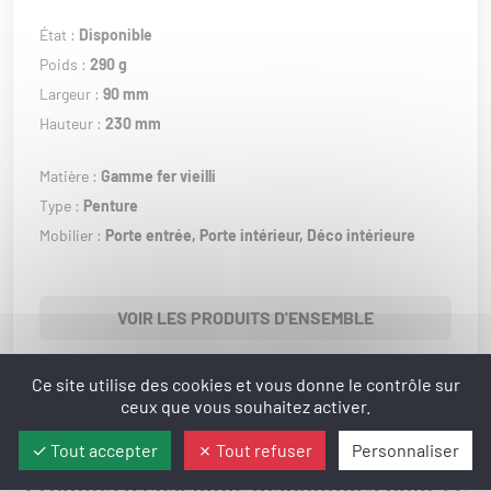
État :
Disponible
Poids :
290 g
Largeur :
90 mm
Hauteur :
230 mm
Matière :
Gamme fer vieilli
Type :
Penture
Mobilier :
Porte entrée,
Porte intérieur,
Déco intérieure
VOIR LES PRODUITS D'ENSEMBLE
Ce site utilise des cookies et vous donne le contrôle sur
ceux que vous souhaitez activer.
Tout accepter
Tout refuser
Personnaliser
Produits d'ensemble disponibles pour ce