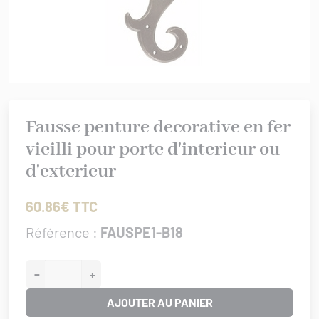
rures
 bâtiment
IS XV
er/Chut/Sabot
/Attaches
IS XVI
nture
 de porte
/Targettes
CHROME
rtoirs
GENCE
Fausse penture decorative en fer
IONAL
vieilli pour porte d'interieur ou
ISSANCE
d'exterieur
URATION
0/1930
60.86€ TTC
Référence :
FAUSPE1-B18
−
+
AJOUTER AU PANIER