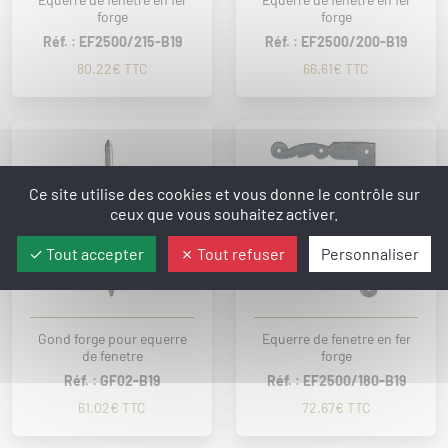
forge
forge
Réf. : EF2500/215-B19
Réf. : EF2500/200-B19
80.22€ TTC
66.61€ TTC
Ce site utilise des cookies et vous donne le contrôle sur
ceux que vous souhaitez activer.
Tout accepter
Tout refuser
Personnaliser
Gond forge pour equerre
Equerre de fenetre en fer
de fenetre
forge
Réf. : GF02-B19
Réf. : EF2500/180-B19
61.02€ TTC
72.67€ TTC