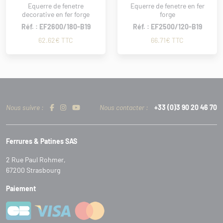
Equerre de fenetre
Equerre de fenetre en fer
decorative en fer forge
forge
Réf. : EF2600/180-B19
Réf. : EF2500/120-B19
62.62€ TTC
66.71€ TTC
Nous suivre :
Nous contacter :
+33 (0)3 90 20 46 70
Ferrures & Patines SAS
2 Rue Paul Rohmer,
67200 Strasbourg
Paiement