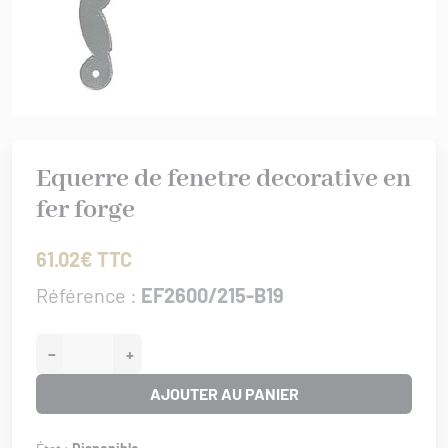
rures
 bâtiment
IS XV
er/Chut/Sabot
/Attaches
IS XVI
nture
 de porte
/Targettes
CHROME
rtoirs
GENCE
Equerre de fenetre decorative en
IONAL
fer forge
ISSANCE
URATION
61.02€ TTC
0/1930
Référence :
EF2600/215-B19
−
+
AJOUTER AU PANIER