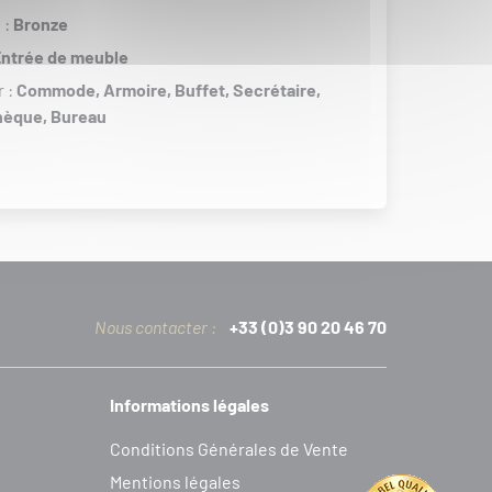
 :
Bronze
ntrée de meuble
r :
Commode,
Armoire,
Buffet,
Secrétaire,
thèque,
Bureau
Nous contacter :
+33 (0)3 90 20 46 70
Informations légales
C
onditions
G
énérales de
V
ente
Mentions légales