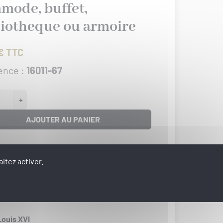
mode, buffet,
liotheque ou armoire
€ TTC
ence :
16011-67
+
AJOUTER AU PANIER
isponible
itez activer.
30 g
r :
47 mm
r :
55 mm
Louis XVI