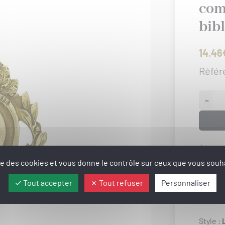
com
bib
14.46
Référ
−
État :
D
ise des cookies et vous donne le contrôle sur ceux que vous souha
Poids :
Largeu
Tout accepter
Tout refuser
Personnaliser
Hauteu
Style :