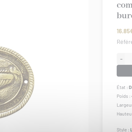
com
bur
16.85
Référ
−
État :
D
Poids :
Largeu
Hauteu
Style :