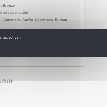
 :
Bronze
ntrée de meuble
r :
Commode,
Buffet,
Secrétaire,
Bureau
itez activer.
VOIR LES PRODUITS D'ENSEMBLE
oduit