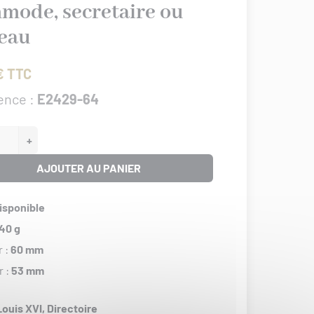
mode, secretaire ou
eau
€ TTC
ence :
E2429-64
+
AJOUTER AU PANIER
isponible
40 g
r :
60 mm
r :
53 mm
Louis XVI,
Directoire