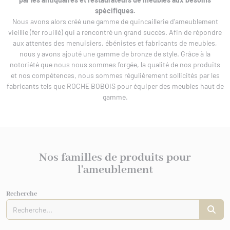
rures
 bâtiment
spécifiques.
IS XV
er/Chut/Sabot
Nous avons alors créé une gamme de quincaillerie d'ameublement
/Attaches
vieillie (fer rouillé) qui a rencontré un grand succès. Afin de répondre
IS XVI
nture
 de porte
aux attentes des menuisiers, ébénistes et fabricants de meubles,
/Targettes
CHROME
nous y avons ajouté une gamme de bronze de style. Grâce à la
rtoirs
notoriété que nous nous sommes forgée, la qualité de nos produits
GENCE
et nos compétences, nous sommes régulièrement sollicités par les
fabricants tels que ROCHE BOBOIS pour équiper des meubles haut de
IONAL
gamme.
ISSANCE
URATION
0/1930
Nos familles de produits pour
l'ameublement
Recherche