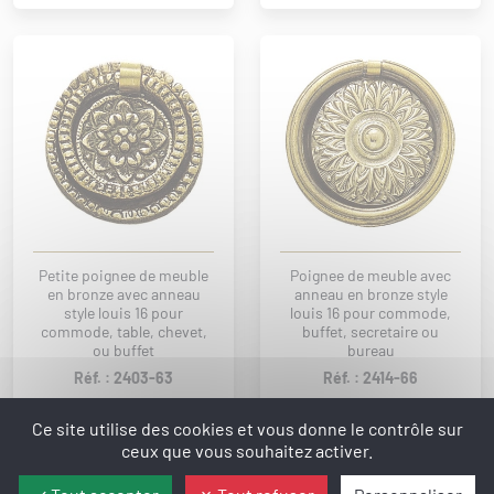
Petite poignee de meuble
Poignee de meuble avec
en bronze avec anneau
anneau en bronze style
style louis 16 pour
louis 16 pour commode,
commode, table, chevet,
buffet, secretaire ou
ou buffet
bureau
Réf. : 2403-63
Réf. : 2414-66
25.43€ TTC
48.88€ TTC
Ce site utilise des cookies et vous donne le contrôle sur
ceux que vous souhaitez activer.