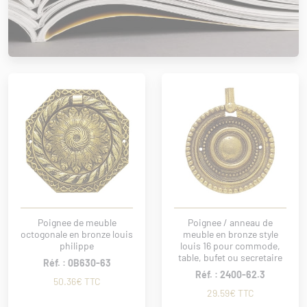
Poignee de meuble
Poignee / anneau de
octogonale en bronze louis
meuble en bronze style
philippe
louis 16 pour commode,
table, bufet ou secretaire
Réf. : 0B630-63
Réf. : 2400-62.3
50.36€ TTC
29.59€ TTC