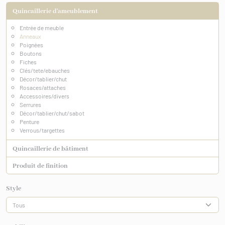
Quincaillerie d'ameublement
Entrée de meuble
Anneaux
Poignées
Boutons
Fiches
Clés/tete/ebauches
Décor/tablier/chut
Rosaces/attaches
Accessoires/divers
Serrures
Décor/tablier/chut/sabot
Penture
Verrous/targettes
Quincaillerie de bâtiment
Produit de finition
Style