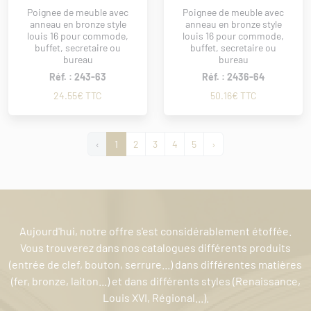
Poignee de meuble avec
Poignee de meuble avec
anneau en bronze style
anneau en bronze style
louis 16 pour commode,
louis 16 pour commode,
buffet, secretaire ou
buffet, secretaire ou
bureau
bureau
Réf. : 243-63
Réf. : 2436-64
24.55€ TTC
50.16€ TTC
‹
1
2
3
4
5
›
Aujourd'hui, notre offre s'est considérablement étoffée.
Vous trouverez dans nos catalogues différents produits
(entrée de clef, bouton, serrure...) dans différentes matières
(fer, bronze, laiton...) et dans différents styles (Renaissance,
Louis XVI, Régional...).