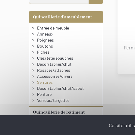
Quincaillerie d'ameublement
Entrée de meuble
Anneaux
Poignées
Boutons
Ferme
Fiches
Clés/tete/ebauches
Décor/tablier/chut
Rosaces/attaches
Accessoires/divers
Serrures
Décor/tablier/chut/sabot
Penture
Verrous/targettes
Quincaillerie de bâtiment
Produit de finition
Ce site util