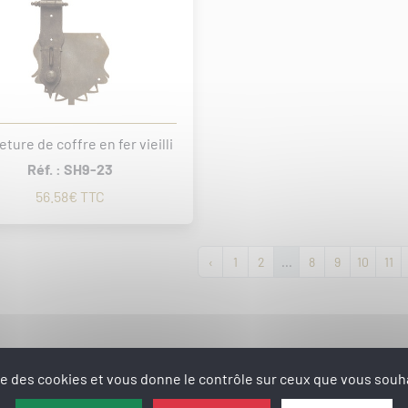
ture de coffre en fer vieilli
Réf. : SH9-23
56.58€ TTC
‹
1
2
...
8
9
10
11
ise des cookies et vous donne le contrôle sur ceux que vous souha