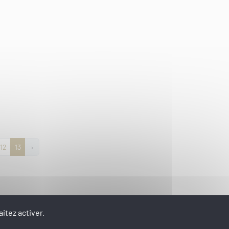
12
13
›
itez activer.