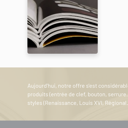
Aujourd'hui, notre offre s'est considéra
produits (entrée de clef, bouton, serrure..
styles (Renaissance, Louis XVI, Régional..