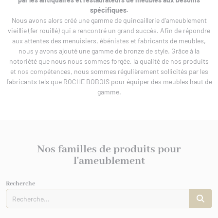
rures
 bâtiment
spécifiques.
IS XV
er/Chut/Sabot
Nous avons alors créé une gamme de quincaillerie d'ameublement
/Attaches
vieillie (fer rouillé) qui a rencontré un grand succès. Afin de répondre
IS XVI
nture
 de porte
aux attentes des menuisiers, ébénistes et fabricants de meubles,
/Targettes
CHROME
nous y avons ajouté une gamme de bronze de style. Grâce à la
rtoirs
notoriété que nous nous sommes forgée, la qualité de nos produits
GENCE
et nos compétences, nous sommes régulièrement sollicités par les
fabricants tels que ROCHE BOBOIS pour équiper des meubles haut de
IONAL
gamme.
ISSANCE
URATION
0/1930
Nos familles de produits pour
l'ameublement
Recherche