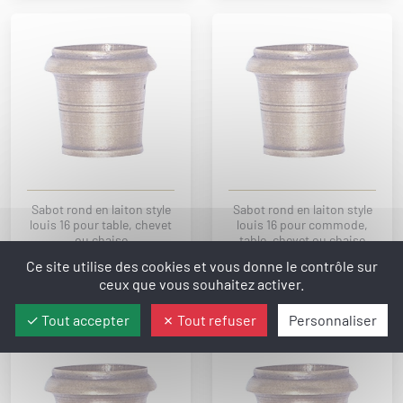
Sabot rond en laiton style
Sabot rond en laiton style
louis 16 pour table, chevet
louis 16 pour commode,
ou chaise
table, chevet ou chaise
Réf. : AC15/17-101
Réf. : AC15/19-101
Ce site utilise des cookies et vous donne le contrôle sur
ceux que vous souhaitez activer.
11.51€ TTC
10.93€ TTC
Tout accepter
Tout refuser
Personnaliser