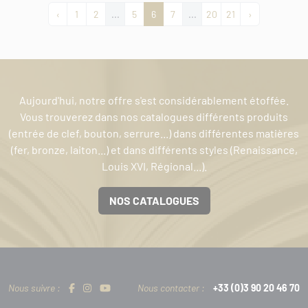
‹
1
2
...
5
6
7
...
20
21
›
Aujourd'hui, notre offre s'est considérablement étoffée.
Vous trouverez dans nos catalogues différents produits
(entrée de clef, bouton, serrure...) dans différentes matières
(fer, bronze, laiton...) et dans différents styles (Renaissance,
Louis XVI, Régional...).
NOS CATALOGUES
Nous suivre :
Nous contacter :
+33 (0)3 90 20 46 70