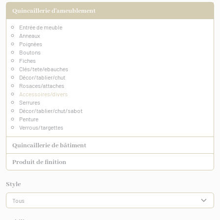
Quincaillerie d'ameublement
Entrée de meuble
Anneaux
Poignées
Boutons
Fiches
Clés/tete/ebauches
Décor/tablier/chut
Rosaces/attaches
Accessoires/divers
Serrures
Décor/tablier/chut/sabot
Penture
Verrous/targettes
Quincaillerie de bâtiment
Produit de finition
Style